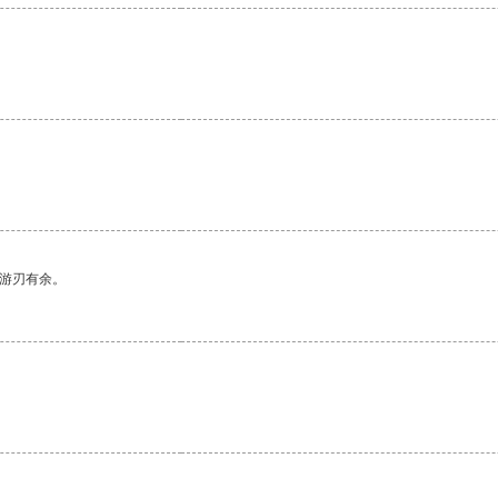
中游刃有余。
。