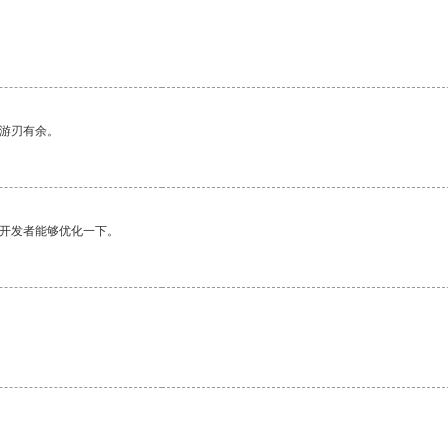
。
中游刃有余。
望开发者能够优化一下。