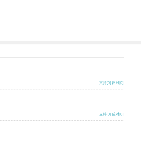
支持
[0]
反对
[0]
支持
[0]
反对
[0]