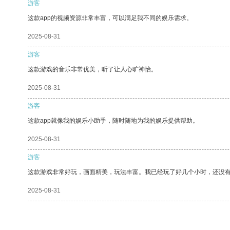
游客
这款app的视频资源非常丰富，可以满足我不同的娱乐需求。
2025-08-31
游客
这款游戏的音乐非常优美，听了让人心旷神怡。
2025-08-31
游客
这款app就像我的娱乐小助手，随时随地为我的娱乐提供帮助。
2025-08-31
游客
这款游戏非常好玩，画面精美，玩法丰富。我已经玩了好几个小时，还没
2025-08-31