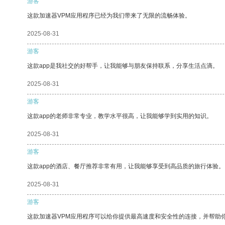
游客
这款加速器VPM应用程序已经为我们带来了无限的流畅体验。
2025-08-31
游客
这款app是我社交的好帮手，让我能够与朋友保持联系，分享生活点滴。
2025-08-31
游客
这款app的老师非常专业，教学水平很高，让我能够学到实用的知识。
2025-08-31
游客
这款app的酒店、餐厅推荐非常有用，让我能够享受到高品质的旅行体验。
2025-08-31
游客
这款加速器VPM应用程序可以给你提供最高速度和安全性的连接，并帮助