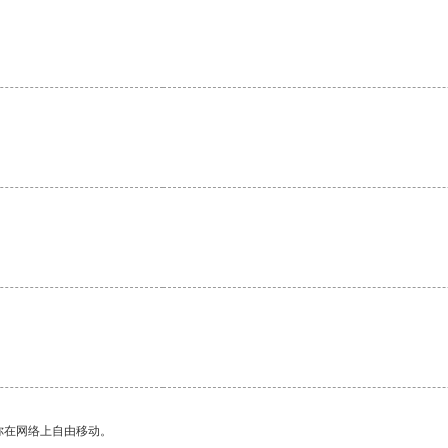
你在网络上自由移动。