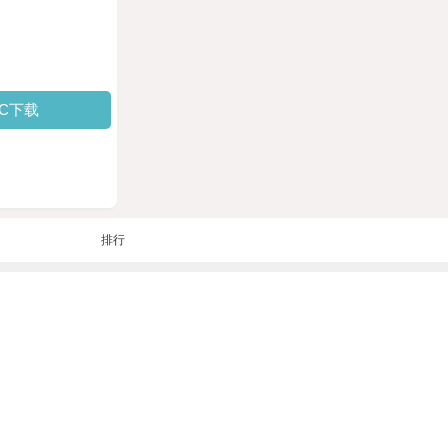
PC下载
排行