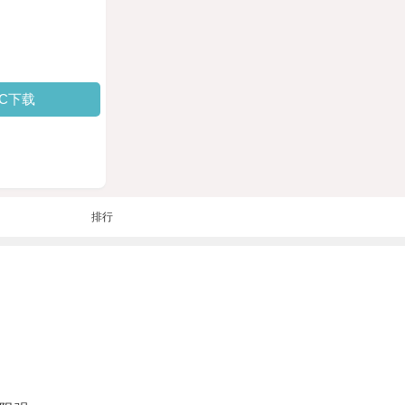
PC下载
排行