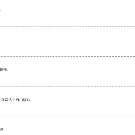
。
。
悉操作。
你在网络上自由移动。
野。