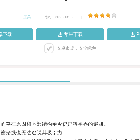
工具
|
时间：2025-08-31
|
卓下载
苹果下载
安卓市场，安全绿色
的存在原因和内部结构至今仍是科学界的谜团。
连光线也无法逃脱其吸引力。