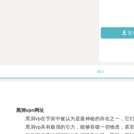
安
简介
黑洞vpn网址
黑洞vp在宇宙中被认为是最神秘的存在之一，它们
黑洞vp具有极强的引力，能够吞噬一切物质，甚至