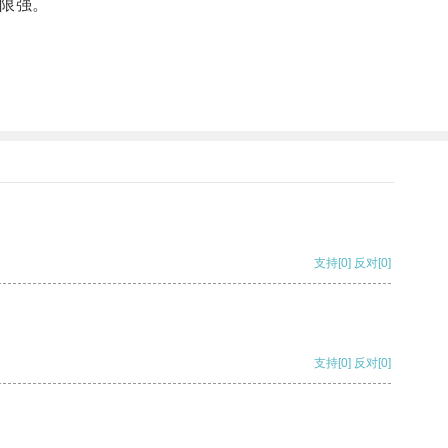
限强。
支持
[0]
反对
[0]
支持
[0]
反对
[0]