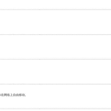
你在网络上自由移动。