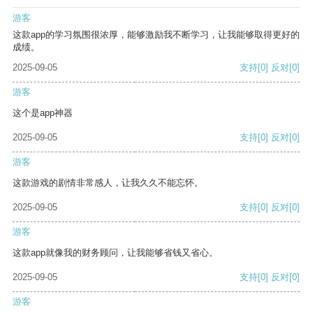
游客
这款app的学习氛围很浓厚，能够激励我不断学习，让我能够取得更好的
成绩。
2025-09-05
支持
[0]
反对
[0]
游客
这个是app神器
2025-09-05
支持
[0]
反对
[0]
游客
这款游戏的剧情非常感人，让我久久不能忘怀。
2025-09-05
支持
[0]
反对
[0]
游客
这款app就像我的财务顾问，让我能够省钱又省心。
2025-09-05
支持
[0]
反对
[0]
游客