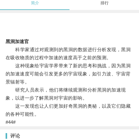
简介
排行
黑洞加速官
科学家通过对观测到的黑洞的数据进行分析发现，黑洞
在吸收物质的过程中加速的速度高于之前的预测。
这种现象给宇宙学界带来了新的思考和挑战，因为黑洞
的加速速度可能会引发更多的宇宙现象，如引力波、宇宙背
景辐射等。
研究人员表示，他们将继续观测和分析黑洞的加速现
象，以进一步了解黑洞对宇宙的影响。
这一发现也让人们更加好奇黑洞的奥秘，以及它们隐藏
的各种可能性。
#44#
评论