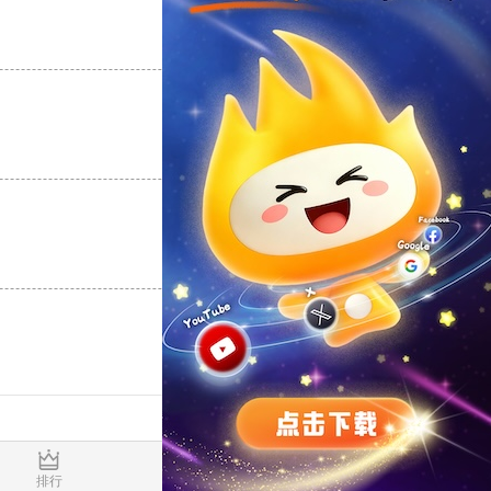
支持
[0]
反对
[0]
支持
[0]
反对
[0]
支持
[0]
反对
[0]
0.018314s
排行
推荐