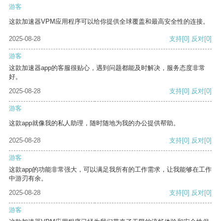
游客
这款加速器VPM应用程序可以给你提供全球覆盖和最高安全性的连接。
2025-08-28
支持
[0]
反对
[0]
游客
这款加速器app的客服很贴心，遇到问题都能及时解决，服务态度非常
好。
2025-08-28
支持
[0]
反对
[0]
游客
这款app就像我的私人助理，随时随地为我的办公提供帮助。
2025-08-28
支持
[0]
反对
[0]
游客
这款app的功能非常强大，可以满足我所有的工作需求，让我能够在工作
中游刃有余。
2025-08-28
支持
[0]
反对
[0]
游客