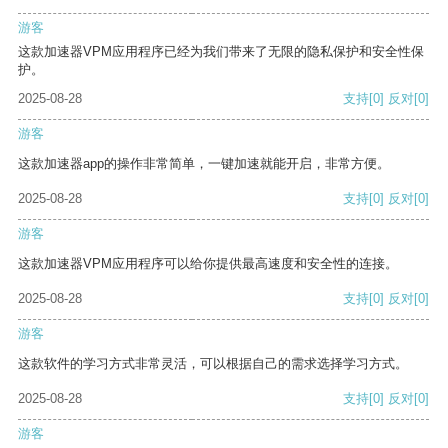
游客
这款加速器VPM应用程序已经为我们带来了无限的隐私保护和安全性保
护。
2025-08-28
支持
[0]
反对
[0]
游客
这款加速器app的操作非常简单，一键加速就能开启，非常方便。
2025-08-28
支持
[0]
反对
[0]
游客
这款加速器VPM应用程序可以给你提供最高速度和安全性的连接。
2025-08-28
支持
[0]
反对
[0]
游客
这款软件的学习方式非常灵活，可以根据自己的需求选择学习方式。
2025-08-28
支持
[0]
反对
[0]
游客