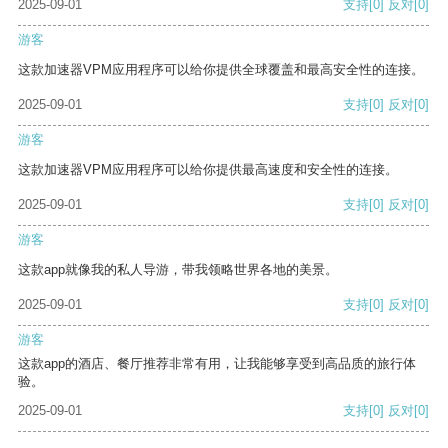
2025-09-01
支持
[0]
反对
[0]
游客
这款加速器VPM应用程序可以给你提供全球覆盖和最高安全性的连接。
2025-09-01
支持
[0]
反对
[0]
游客
这款加速器VPM应用程序可以给你提供最高速度和安全性的连接。
2025-09-01
支持
[0]
反对
[0]
游客
这款app就像我的私人导游，带我领略世界各地的美景。
2025-09-01
支持
[0]
反对
[0]
游客
这款app的酒店、餐厅推荐非常有用，让我能够享受到高品质的旅行体
验。
2025-09-01
支持
[0]
反对
[0]