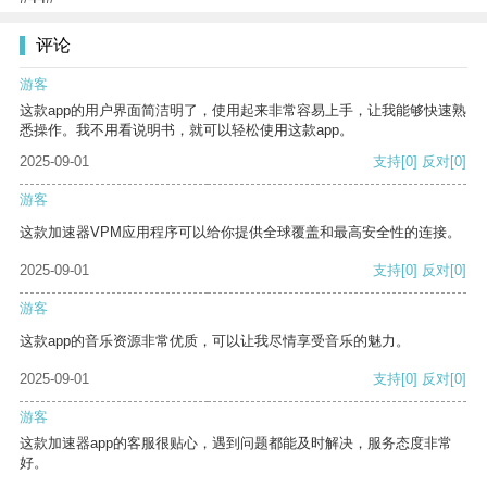
评论
游客
这款app的用户界面简洁明了，使用起来非常容易上手，让我能够快速熟
悉操作。我不用看说明书，就可以轻松使用这款app。
2025-09-01
支持
[0]
反对
[0]
游客
这款加速器VPM应用程序可以给你提供全球覆盖和最高安全性的连接。
2025-09-01
支持
[0]
反对
[0]
游客
这款app的音乐资源非常优质，可以让我尽情享受音乐的魅力。
2025-09-01
支持
[0]
反对
[0]
游客
这款加速器app的客服很贴心，遇到问题都能及时解决，服务态度非常
好。