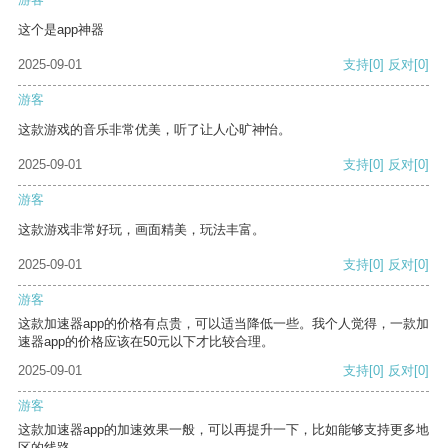
这个是app神器
2025-09-01
支持
[0]
反对
[0]
游客
这款游戏的音乐非常优美，听了让人心旷神怡。
2025-09-01
支持
[0]
反对
[0]
游客
这款游戏非常好玩，画面精美，玩法丰富。
2025-09-01
支持
[0]
反对
[0]
游客
这款加速器app的价格有点贵，可以适当降低一些。我个人觉得，一款加
速器app的价格应该在50元以下才比较合理。
2025-09-01
支持
[0]
反对
[0]
游客
这款加速器app的加速效果一般，可以再提升一下，比如能够支持更多地
区的线路。