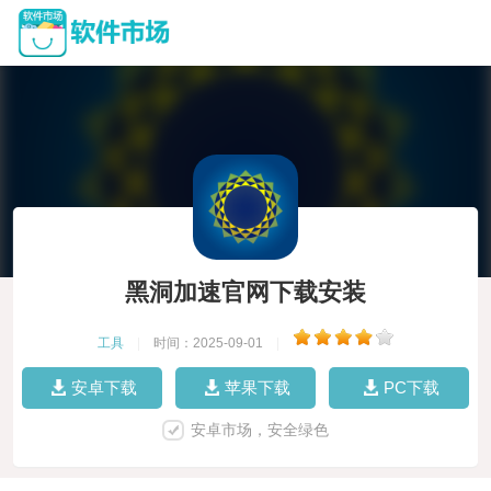
黑洞加速官网下载安装
工具
|
时间：2025-09-01
|
安卓下载
苹果下载
PC下载
安卓市场，安全绿色