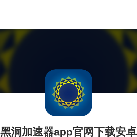
黑洞加速器app官网下载安卓