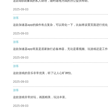
这款app就像我的私人助理，随时随地为我的办公提供帮助。
2025-09-03
游客
这款加速器app的操作有点复杂，可以简化一下，比如将设置页面进行优化
2025-09-03
游客
这款加速器app简直是居家旅行必备神器，无论是看视频、玩游戏还是工
2025-09-03
游客
这款游戏的音乐非常优美，听了让人心旷神怡。
2025-09-03
游客
这款游戏非常好玩，画面精美，玩法丰富。
2025-09-03