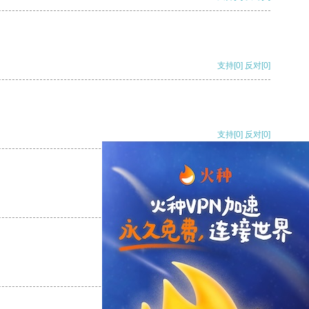
支持
[0]
反对
[0]
支持
[0]
反对
[0]
支持
[0]
反对
[0]
支持
[0]
反对
[0]