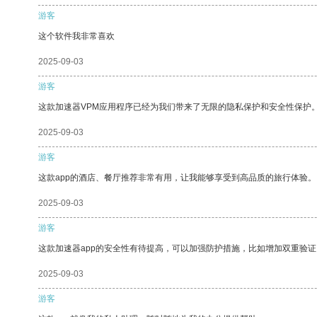
游客
这个软件我非常喜欢
2025-09-03
游客
这款加速器VPM应用程序已经为我们带来了无限的隐私保护和安全性保护
2025-09-03
游客
这款app的酒店、餐厅推荐非常有用，让我能够享受到高品质的旅行体验。
2025-09-03
游客
这款加速器app的安全性有待提高，可以加强防护措施，比如增加双重验证
2025-09-03
游客