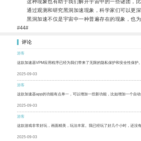
这种现象也有助于我们解开宇宙中的一些谜团，比
通过观测和研究黑洞加速现象，科学家们可以更深
黑洞加速不仅是宇宙中一种普遍存在的现象，也为
#44#
评论
游客
这款加速器VPM应用程序已经为我们带来了无限的隐私保护和安全性保护
2025-09-03
游客
这款加速器app的功能有点单一，可以增加一些新功能，比如增加一个自
2025-09-03
游客
这款游戏非常好玩，画面精美，玩法丰富。我已经玩了好几个小时，还没
2025-09-03