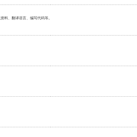
找资料、翻译语言、编写代码等。
。