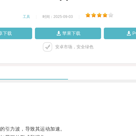
工具
|
时间：2025-09-03
|
卓下载
苹果下载
安卓市场，安全绿色
的引力波，导致其运动加速。