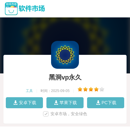
黑洞vp永久
工具
|
时间：2025-09-05
|
安卓下载
苹果下载
PC下载
安卓市场，安全绿色