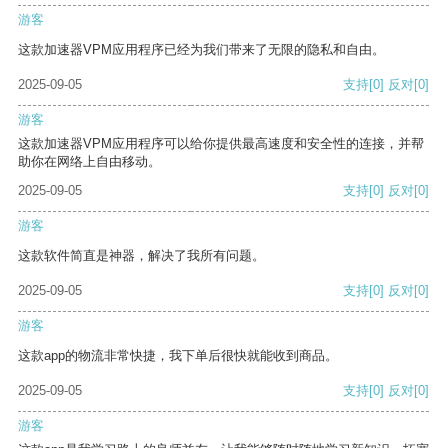
游客
这款加速器VPM应用程序已经为我们带来了无限的隐私和自由。
2025-09-05
支持
[0]
反对
[0]
游客
这款加速器VPM应用程序可以给你提供最高速度和安全性的连接，并帮
助你在网络上自由移动。
2025-09-05
支持
[0]
反对
[0]
游客
这款软件简直是神器，解决了我所有问题。
2025-09-05
支持
[0]
反对
[0]
游客
这款app的物流非常快捷，我下单后很快就能收到商品。
2025-09-05
支持
[0]
反对
[0]
游客