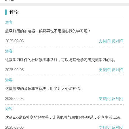
评论
游客
超级好用的加速器，妈妈再也不用担心我的学习啦！
2025-09-05
支持
[0]
反对
[0]
游客
这款学习软件的社区氛围非常好，可以与其他学习者交流学习心得。
2025-09-05
支持
[0]
反对
[0]
游客
这款游戏的音乐非常优美，听了让人心旷神怡。
2025-09-05
支持
[0]
反对
[0]
游客
这款app是我社交的好帮手，让我能够与朋友保持联系，分享生活点滴。
2025-09-05
支持
[0]
反对
[0]