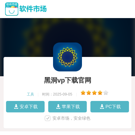
黑洞vp下载官网
工具
|
时间：2025-09-05
|
安卓下载
苹果下载
PC下载
安卓市场，安全绿色