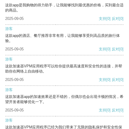
这款app是我购物的得力助手，让我能够找到最优惠的价格，买到最合适
的商品。
2025-09-05
支持
[0]
反对
[0]
游客
这款app的酒店、餐厅推荐非常有用，让我能够享受到高品质的旅行体
验。
2025-09-05
支持
[0]
反对
[0]
游客
这款加速器VPM应用程序可以给你提供最高速度和安全性的连接，并帮
助你在网络上自由移动。
2025-09-05
支持
[0]
反对
[0]
游客
这款加速器app的加速效果还是不错的，但偶尔也会出现卡顿的情况，希
望开发者能够优化一下。
2025-09-05
支持
[0]
反对
[0]
游客
这款加速器VPM应用程序已经为我们带来了无限的隐私保护和安全性保