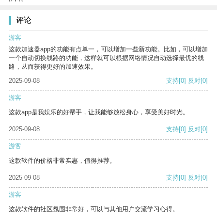
评论
游客
这款加速器app的功能有点单一，可以增加一些新功能。比如，可以增加
一个自动切换线路的功能，这样就可以根据网络情况自动选择最优的线
路，从而获得更好的加速效果。
2025-09-08
支持
[0]
反对
[0]
游客
这款app是我娱乐的好帮手，让我能够放松身心，享受美好时光。
2025-09-08
支持
[0]
反对
[0]
游客
这款软件的价格非常实惠，值得推荐。
2025-09-08
支持
[0]
反对
[0]
游客
这款软件的社区氛围非常好，可以与其他用户交流学习心得。