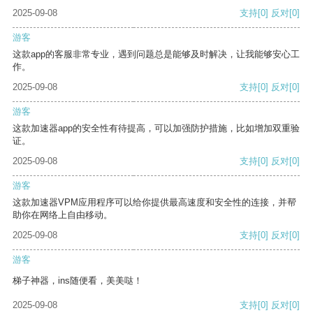
2025-09-08
支持
[0]
反对
[0]
游客
这款app的客服非常专业，遇到问题总是能够及时解决，让我能够安心工
作。
2025-09-08
支持
[0]
反对
[0]
游客
这款加速器app的安全性有待提高，可以加强防护措施，比如增加双重验
证。
2025-09-08
支持
[0]
反对
[0]
游客
这款加速器VPM应用程序可以给你提供最高速度和安全性的连接，并帮
助你在网络上自由移动。
2025-09-08
支持
[0]
反对
[0]
游客
梯子神器，ins随便看，美美哒！
2025-09-08
支持
[0]
反对
[0]