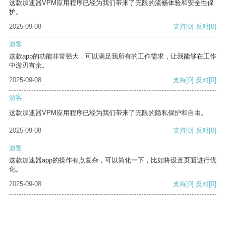
这款加速器VPM应用程序已经为我们带来了无限的流畅体验和安全性保
护。
2025-09-08
支持
[0]
反对
[0]
游客
这款app的功能非常强大，可以满足我所有的工作需求，让我能够在工作
中游刃有余。
2025-09-08
支持
[0]
反对
[0]
游客
这款加速器VPM应用程序已经为我们带来了无限的隐私保护和自由。
2025-09-08
支持
[0]
反对
[0]
游客
这款加速器app的操作有点复杂，可以简化一下，比如将设置页面进行优
化。
2025-09-08
支持
[0]
反对
[0]