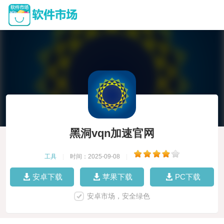
黑洞vqn加速官网
工具
|
时间：2025-09-08
|
安卓下载
苹果下载
PC下载
安卓市场，安全绿色