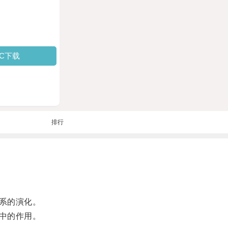
PC下载
排行
系的演化。
中的作用。