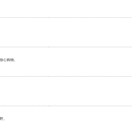
。
够放心购物。
。
野。