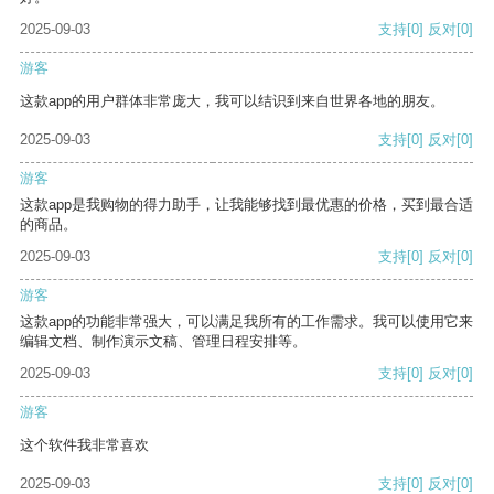
2025-09-03
支持
[0]
反对
[0]
游客
这款app的用户群体非常庞大，我可以结识到来自世界各地的朋友。
2025-09-03
支持
[0]
反对
[0]
游客
这款app是我购物的得力助手，让我能够找到最优惠的价格，买到最合适
的商品。
2025-09-03
支持
[0]
反对
[0]
游客
这款app的功能非常强大，可以满足我所有的工作需求。我可以使用它来
编辑文档、制作演示文稿、管理日程安排等。
2025-09-03
支持
[0]
反对
[0]
游客
这个软件我非常喜欢
2025-09-03
支持
[0]
反对
[0]