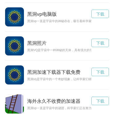
黑洞vp电脑版
下载
黑洞vp一直是宇宙中的神秘存在，吸引着科学家和探索者的注意
黑洞照片
下载
黑洞VQ是宇宙中一种神秘的天体，具有强大的引力和磁场，吞
黑洞加速下载器下载免费
下载
黑洞vq是宇宙中的一个奇妙现象，让科学家们研究它们的起源
海外永久不收费的加速器
下载
黑洞vp一直是宇宙中的谜团，科学家们正在努力探索这一神秘现