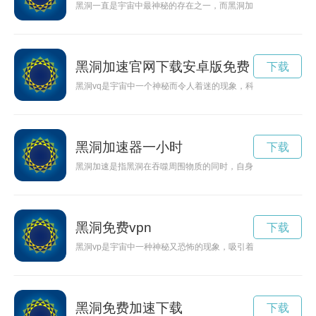
黑洞一直是宇宙中最神秘的存在之一，而黑洞加速则是对这个谜
黑洞加速官网下载安卓版免费
下载
黑洞vq是宇宙中一个神秘而令人着迷的现象，科学家们一直在努
黑洞加速器一小时
下载
黑洞加速是指黑洞在吞噬周围物质的同时，自身转速也在不断增
黑洞免费vpn
下载
黑洞vp是宇宙中一种神秘又恐怖的现象，吸引着无数科学家和探
黑洞免费加速下载
下载