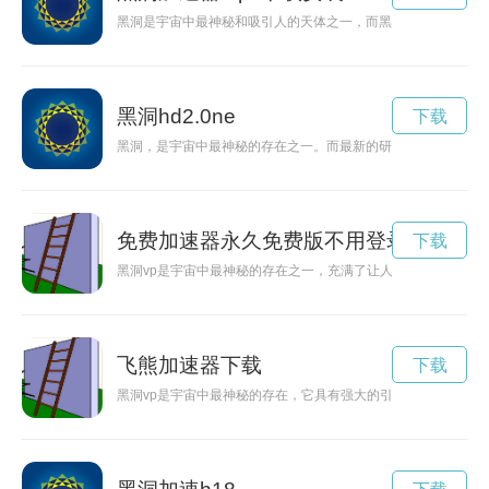
黑洞是宇宙中最神秘和吸引人的天体之一，而黑洞加速则是黑洞
黑洞hd2.0ne
下载
黑洞，是宇宙中最神秘的存在之一。而最新的研究表明，黑洞vp
免费加速器永久免费版不用登录
下载
黑洞vp是宇宙中最神秘的存在之一，充满了让人兴奋和恐惧的奇
飞熊加速器下载
下载
黑洞vp是宇宙中最神秘的存在，它具有强大的引力，吞噬着一切