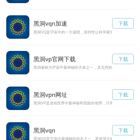
黑洞vqn加速
下载
黑洞VQ是宇宙中的一大谜团，其特性让科学家们充满了好奇和想
黑洞vp官网下载
下载
黑洞被称为宇宙中最神秘的天体之一，其无穷的吸引力和不可思
黑洞vpn网址
下载
黑洞VP是游戏世界中最神秘和危险的地带，只有最勇敢的玩家才
黑洞vqn
下载
黑洞VQ是宇宙中最神秘的存在之一，具有强大的引力和吞噬一