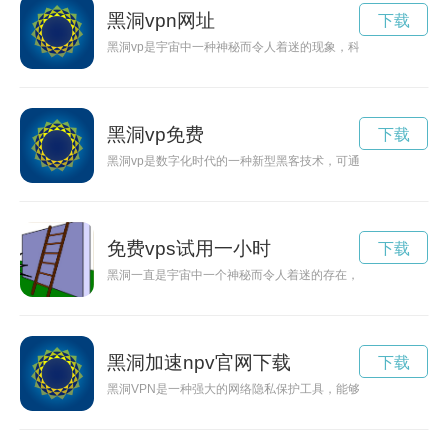
黑洞vpn网址
下载
黑洞vp是宇宙中一种神秘而令人着迷的现象，科学家们正在尽最
黑洞vp免费
下载
黑洞vp是数字化时代的一种新型黑客技术，可通过这种方式窃
免费vps试用一小时
下载
黑洞一直是宇宙中一个神秘而令人着迷的存在，而黑洞加速则是
黑洞加速npv官网下载
下载
黑洞VPN是一种强大的网络隐私保护工具，能够保护您的个人