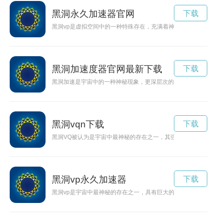
黑洞永久加速器官网
下载
黑洞vp是虚拟空间中的一种特殊存在，充满着神秘和危险，许多
黑洞加速度器官网最新下载
下载
黑洞加速是宇宙中的一种神秘现象，更深层次的探究对我们了解
黑洞vqn下载
下载
黑洞VQ被认为是宇宙中最神秘的存在之一，其强大的引力和奇
黑洞vp永久加速器
下载
黑洞vp是宇宙中最神秘的存在之一，具有巨大的吸引力和未知的