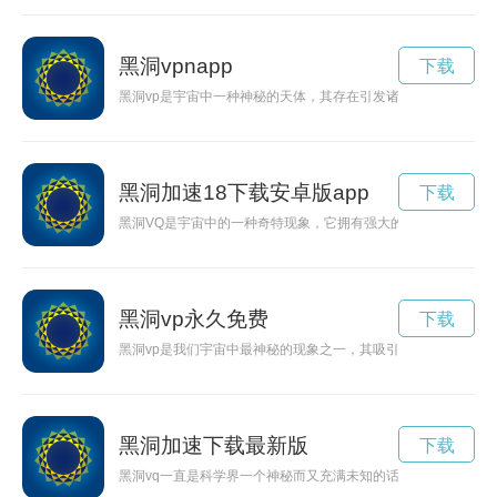
黑洞vpnapp
下载
黑洞vp是宇宙中一种神秘的天体，其存在引发诸多猜想和探讨。
黑洞加速18下载安卓版app
下载
黑洞VQ是宇宙中的一种奇特现象，它拥有强大的引力，可以吞噬
黑洞vp永久免费
下载
黑洞vp是我们宇宙中最神秘的现象之一，其吸引着科学家们不断
黑洞加速下载最新版
下载
黑洞vq一直是科学界一个神秘而又充满未知的话题，它可能隐