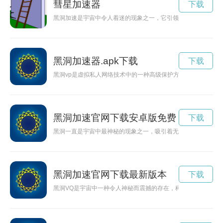
彗星加速器
下载
黑洞加速是宇宙中令人着迷的现象之一，它引领着科学家们对宇
黑洞加速器.apk下载
下载
黑洞vp是虚拟私人网络技术中的一种高级保护方式。本文将探讨
黑洞加速官网下载安卓版免费
下载
黑洞一直是宇宙中最神秘的现象之一，吸引着无数科学家和天文
黑洞加速官网下载最新版本
下载
黑洞VQ是宇宙中一种令人神秘而震撼的存在，科学家们对其充