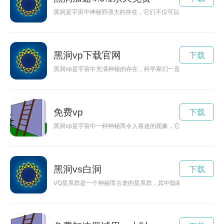
黑洞是宇宙中神秘而强大的存在，它们不仅可以吞噬一切物质，
黑洞vp下载官网
下载
黑洞vp是宇宙中充满神秘的存在，科学家们一直在努力探索其奥
免费vp
下载
黑洞vp是宇宙中一种神秘而令人着迷的现象，它吞噬一切物质，
黑洞vs白洞
下载
VQ星系群是一个神秘而古老的星系群，其中隐藏着许多大质量