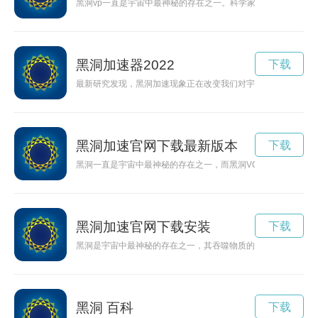
黑洞vp一直是宇宙中最神秘的存在之一。科学家们对黑洞vp的
黑洞加速器2022
下载
最新研究发现，黑洞加速现象正在改变我们对宇宙的认知，科学
黑洞加速官网下载最新版本
下载
黑洞一直是宇宙中最神秘的存在之一，而黑洞VQ更是其中的奇异
黑洞加速官网下载安装
下载
黑洞是宇宙中最神秘的存在之一，其吞噬物质的能力令人叹为观
黑洞 百科
下载